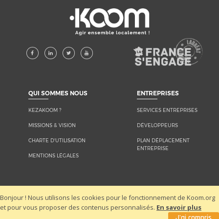
KEZAKOOM ?
SERVICES ENTREPRISES
MISSIONS & VISION
DÉVELOPPEURS
CHARTE D'UTILISATION
PLAN DÉPLACEMENT
ENTREPRISE
MENTIONS LÉGALES
Bonjour ! Nous utilisons les cookies pour le fonctionnement de Koom.org
LES ACTIONS
NOUS CONTACTER
et pour vous proposer des contenus personnalisés.
En savoir plus
J'ai compris